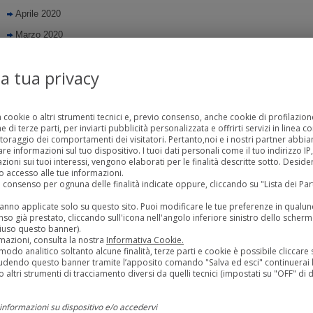
Aprile 2020
Marzo 2020
Febbraio 2020
la tua privacy
Gennaio 2020
Dicembre 2019
a cookie o altri strumenti tecnici e, previo consenso, anche cookie di profilazione
Novembre 2019
 di terze parti, per inviarti pubblicità personalizzata e offrirti servizi in linea c
toraggio dei comportamenti dei visitatori. Pertanto,noi e i nostri partner abb
Ottobre 2019
 informazioni sul tuo dispositivo. I tuoi dati personali come il tuo indirizzo IP, g
Settembre 2019
zioni sui tuoi interessi, vengono elaborati per le finalità descritte sotto. Desid
 accesso alle tue informazioni.
Agosto 2019
uo consenso per ognuna delle finalità indicate oppure, cliccando su "Lista dei Pa
Luglio 2019
rranno applicate solo su questo sito. Puoi modificare le tue preferenze in qua
so già prestato, cliccando sull'icona nell'angolo inferiore sinistro dello scherm
Giugno 2019
iuso questo banner).
mazioni, consulta la nostra
Informativa Cookie.
Maggio 2019
modo analitico soltanto alcune finalità, terze parti e cookie è possibile cliccare s
udendo questo banner tramite l’apposito comando "Salva ed esci" continuerai l
Aprile 2019
 altri strumenti di tracciamento diversi da quelli tecnici (impostati su "OFF" di d
Marzo 2019
informazioni su dispositivo e/o accedervi
Ottobre 2018