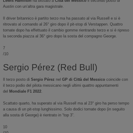
Lewis Hamilton
ha bissato a
Città del Messico
il secondo posto di
Austin con un’altra gara magistrale.
Il driver britannico è partito terzo ma ha passato al via Russell e si è
ritrovato al comando al 26° giro dopo il pit-stop di Verstappen. Quattro
tornate dopo ha effettuato il cambio gomme rientrando terzo e si è ripreso
la seconda piazza al 36° giro dopo la sosta del compagno George.
7
/10
Sergio Pérez (Red Bull)
Il terzo posto di
Sergio Pérez
nel
GP di Città del Messico
coincide con
il terzo podio del pilota messicano negli ultimi quattro appuntamenti
del
Mondiale F1 2022
.
Scattato quarto, ha superato al via Russell ma al 23° giro ha perso tempo
a causa di un pit-stop lunghissimo. Solo dodici tornate dopo (in seguito
alla sosta di George) è rientrato in “top 3”.
10
/10