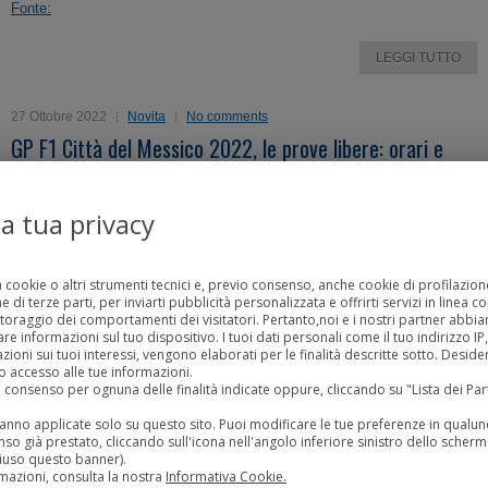
Fonte:
LEGGI TUTTO
27 Ottobre 2022
Novita
No comments
GP F1 Città del Messico 2022, le prove libere: orari e
classifiche
la tua privacy
Credits: Gerardo Vieyra/NurPhoto
Le
prove libere
del
GP di Città del Messico
– terzultima tappa del
a cookie o altri strumenti tecnici e, previo consenso, anche cookie di profilazione
Mondiale F1
– si svolgono
venerdì 28
e
sabato 29 ottobre 2022
.
 di terze parti, per inviarti pubblicità personalizzata e offrirti servizi in linea c
toraggio dei comportamenti dei visitatori. Pertanto,noi e i nostri partner abb
Tre sessioni che vedranno molto probabilmente primeggiare le due
Red
 informazioni sul tuo dispositivo. I tuoi dati personali come il tuo indirizzo IP, g
zioni sui tuoi interessi, vengono elaborati per le finalità descritte sotto. Desid
Bull
di
Max Verstappen
e
Sergio Pérez
e la
Ferrari
di
Charles Leclerc
.
 accesso alle tue informazioni.
uo consenso per ognuna delle finalità indicate oppure, cliccando su "Lista dei Pa
Di seguito troverete una
guida completa
alle
prove libere
del
Gran
Premio di Città del Messico 2022
: il
calendario
con gli
orari TV
su
Sky
rranno applicate solo su questo sito. Puoi modificare le tue preferenze in qua
so già prestato, cliccando sull'icona nell'angolo inferiore sinistro dello scherm
e
TV8
e le
classifiche
.
iuso questo banner).
mazioni, consulta la nostra
Informativa Cookie.
F1 2022 – Città del Messico, il calendario delle prove libere e gli