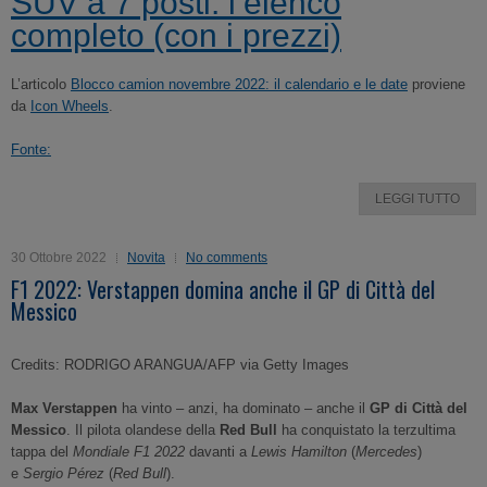
SUV a 7 posti: l’elenco
completo (con i prezzi)
L’articolo
Blocco camion novembre 2022: il calendario e le date
proviene
da
Icon Wheels
.
Fonte:
LEGGI TUTTO
30 Ottobre 2022
Novita
No comments
F1 2022: Verstappen domina anche il GP di Città del
Messico
Credits: RODRIGO ARANGUA/AFP via Getty Images
Max Verstappen
ha vinto – anzi, ha dominato – anche il
GP di Città del
Messico
. Il pilota olandese della
Red Bull
ha conquistato la terzultima
tappa del
Mondiale F1 2022
davanti a
Lewis Hamilton
(
Mercedes
)
e
Sergio Pérez
(
Red Bull
).