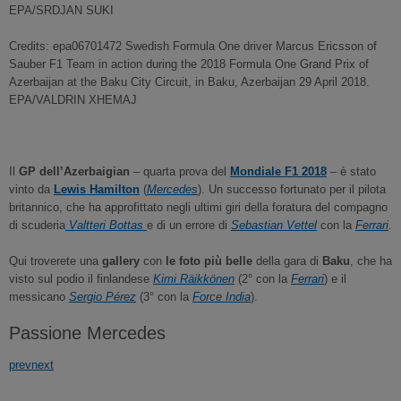
EPA/SRDJAN SUKI
Credits: epa06701472 Swedish Formula One driver Marcus Ericsson of
Sauber F1 Team in action during the 2018 Formula One Grand Prix of
Azerbaijan at the Baku City Circuit, in Baku, Azerbaijan 29 April 2018.
EPA/VALDRIN XHEMAJ
Il
GP dell’Azerbaigian
– quarta prova del
Mondiale F1 2018
– è stato
vinto da
Lewis Hamilton
(
Mercedes
). Un successo fortunato per il pilota
britannico, che ha approfittato negli ultimi giri della foratura del compagno
di scuderia
Valtteri Bottas
e di un errore di
Sebastian Vettel
con la
Ferrari
.
Qui troverete una
gallery
con
le foto più belle
della gara di
Baku
, che ha
visto sul podio il finlandese
Kimi Räikkönen
(2° con la
Ferrari
) e il
messicano
Sergio Pérez
(3° con la
Force India
).
Passione Mercedes
prev
next