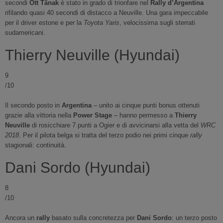
secondi
Ott Tänak
è stato in grado di trionfare nel
Rally d’Argentina
rifilando quasi 40 secondi di distacco a Neuville. Una gara impeccabile
per il driver estone e per la
Toyota Yaris
, velocissima sugli sterrati
sudamericani.
Thierry Neuville (Hyundai)
9
/10
Il secondo posto in
Argentina
– unito ai cinque punti bonus ottenuti
grazie alla vittoria nella
Power Stage
– hanno permesso a
Thierry
Neuville
di rosicchiare 7 punti a Ogier e di avvicinarsi alla vetta del
WRC
2018
. Per il pilota belga si tratta del terzo podio nei primi cinque
rally
stagionali: continuità.
Dani Sordo (Hyundai)
8
/10
Ancora un
rally
basato sulla concretezza per
Dani Sordo
: un terzo posto