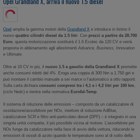
Opel Grandland X, arriva il nuovo 1.5 diesel
Opel
amplia la gamma motori della
Grandland X
e introduce in listino il
nuovo
quattro cilindri diesel da 1.5 litri
. Con
prezzi a partire da 28.700
Euro
, questa motorizzazione sostituirà il 1.6 Ecotec da 120 CV e verrà
proposta in abbinamento agli allestimenti
Advance, Business, Innovation
e Ultimate
.
Oltre ai 10 CV in più, il
nuovo 1.5 a gasolio della Grandland X
promette
anche consumi ridotti del 4%. Eroga una coppia di 300 Nm a 1.750 giri e
può montare il cambio manuale a sei marce o l’automatico a otto rapporti.
Sulla carta dichiara
consumi compresi tra i 4,1 e i 4,2 litri per 100 km
,
(ciclo Nedc) e rientra nella normativa
Euro6d-Temp
.
Il sistema di riduzione delle emissioni – composto da un catalizzatore di
ossidazione/assorbitore per NOx, iniettore di soluzione AdBlue,
catalizzatore SCR e filtro anti-particolato diesel (DPF) – è integrato in una
singola unità compatta, il più possibile vicina al motore. L’assorbitore per
NOx funge da catalizzatore nella fase di avvio della vettura, riducendo le
emissioni di ossidi di azoto quando le temperature sono al di sotto della