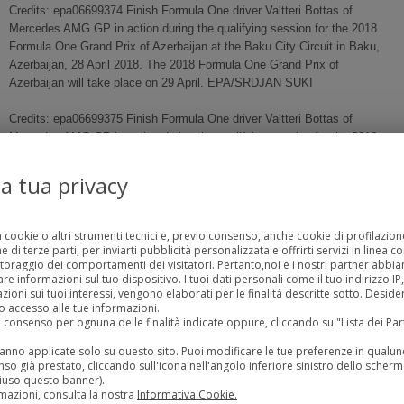
Credits: epa06699374 Finish Formula One driver Valtteri Bottas of
Mercedes AMG GP in action during the qualifying session for the 2018
Formula One Grand Prix of Azerbaijan at the Baku City Circuit in Baku,
Azerbaijan, 28 April 2018. The 2018 Formula One Grand Prix of
Azerbaijan will take place on 29 April. EPA/SRDJAN SUKI
Credits: epa06699375 Finish Formula One driver Valtteri Bottas of
Mercedes AMG GP in action during the qualifying session for the 2018
Formula One Grand Prix of Azerbaijan at the Baku City Circuit in Baku,
Azerbaijan, 28 April 2018. The 2018 Formula One Grand Prix of
la tua privacy
Azerbaijan will take place on 29 April. EPA/SRDJAN SUKI
Credits: epa06699370 British Formula One driver Lewis Hamilton of
a cookie o altri strumenti tecnici e, previo consenso, anche cookie di profilazione
Mercedes AMG GP in action during the qualifying session for the 2018
 di terze parti, per inviarti pubblicità personalizzata e offrirti servizi in linea c
Formula One Grand Prix of Azerbaijan at the Baku City Circuit in Baku,
toraggio dei comportamenti dei visitatori. Pertanto,noi e i nostri partner abb
 informazioni sul tuo dispositivo. I tuoi dati personali come il tuo indirizzo IP, g
Azerbaijan, 28 April 2018. The 2018 Formula One Grand Prix of
zioni sui tuoi interessi, vengono elaborati per le finalità descritte sotto. Desid
Azerbaijan will take place on 29 April. EPA/SRDJAN SUKI
 accesso alle tue informazioni.
uo consenso per ognuna delle finalità indicate oppure, cliccando su "Lista dei Pa
Credits: epa06699351 Mechanics of Aston Martin Red Bull Racing follow
rranno applicate solo su questo sito. Puoi modificare le tue preferenze in qua
the qualifying session for the 2018 Formula One Grand Prix of Azerbaijan
so già prestato, cliccando sull'icona nell'angolo inferiore sinistro dello scherm
at the Baku City Circuit, in Baku, Azerbaijan 27 April 2018. The 2018
iuso questo banner).
Formula One Grand Prix of Azerbaijan will take place on 29 April.
mazioni, consulta la nostra
Informativa Cookie.