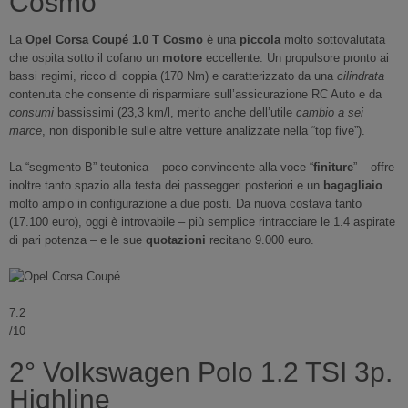
Cosmo
La
Opel Corsa Coupé 1.0 T Cosmo
è una
piccola
molto sottovalutata
che ospita sotto il cofano un
motore
eccellente. Un propulsore pronto ai
bassi regimi, ricco di coppia (170 Nm) e caratterizzato da una
cilindrata
contenuta che consente di risparmiare sull’assicurazione RC Auto e da
consumi
bassissimi (23,3 km/l, merito anche dell’utile
cambio a sei
marce
, non disponibile sulle altre vetture analizzate nella “top five”).
La “segmento B” teutonica – poco convincente alla voce “
finiture
” – offre
inoltre tanto spazio alla testa dei passeggeri posteriori e un
bagagliaio
molto ampio in configurazione a due posti. Da nuova costava tanto
(17.100 euro), oggi è introvabile – più semplice rintracciare le 1.4 aspirate
di pari potenza – e le sue
quotazioni
recitano 9.000 euro.
7.2
/10
2° Volkswagen Polo 1.2 TSI 3p.
Highline