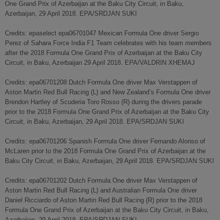
One Grand Prix of Azerbaijan at the Baku City Circuit, in Baku,
Azerbaijan, 29 April 2018. EPA/SRDJAN SUKI
Credits: epaselect epa06701047 Mexican Formula One driver Sergio
Perez of Sahara Force India F1 Team celebrates with his team members
after the 2018 Formula One Grand Prix of Azerbaijan at the Baku City
Circuit, in Baku, Azerbaijan 29 April 2018. EPA/VALDRIN XHEMAJ
Credits: epa06701208 Dutch Formula One driver Max Verstappen of
Aston Martin Red Bull Racing (L) and New Zealand’s Formula One driver
Brendon Hartley of Scuderia Toro Rosso (R) during the drivers parade
prior to the 2018 Formula One Grand Prix of Azerbaijan at the Baku City
Circuit, in Baku, Azerbaijan, 29 April 2018. EPA/SRDJAN SUKI
Credits: epa06701206 Spanish Formula One driver Fernando Alonso of
McLaren prior to the 2018 Formula One Grand Prix of Azerbaijan at the
Baku City Circuit, in Baku, Azerbaijan, 29 April 2018. EPA/SRDJAN SUKI
Credits: epa06701202 Dutch Formula One driver Max Verstappen of
Aston Martin Red Bull Racing (L) and Australian Formula One driver
Daniel Ricciardo of Aston Martin Red Bull Racing (R) prior to the 2018
Formula One Grand Prix of Azerbaijan at the Baku City Circuit, in Baku,
Azerbaijan, 29 April 2018. EPA/SRDJAN SUKI