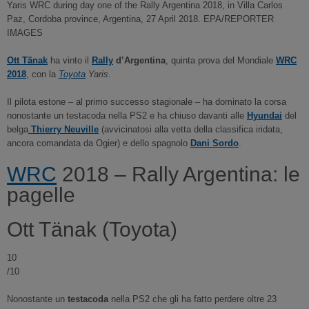
Yaris WRC during day one of the Rally Argentina 2018, in Villa Carlos
Paz, Cordoba province, Argentina, 27 April 2018. EPA/REPORTER
IMAGES
Ott Tänak
ha vinto il
Rally
d’Argentina
, quinta prova del Mondiale
WRC
2018
, con la
Toyota
Yaris
.
Il pilota estone – al primo successo stagionale – ha dominato la corsa
nonostante un testacoda nella PS2 e ha chiuso davanti alle
Hyundai
del
belga
Thierry Neuville
(avvicinatosi alla vetta della classifica iridata,
ancora comandata da Ogier) e dello spagnolo
Dani Sordo
.
WRC
2018 – Rally Argentina: le
pagelle
Ott Tänak (Toyota)
10
/10
Nonostante un
testacoda
nella PS2 che gli ha fatto perdere oltre 23