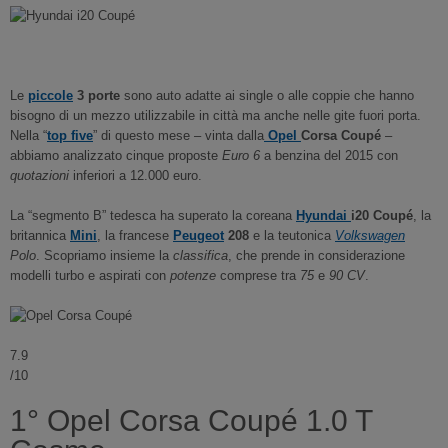
Le
piccole
3 porte
sono auto adatte ai single o alle coppie che hanno
bisogno di un mezzo utilizzabile in città ma anche nelle gite fuori porta.
Nella “
top five
” di questo mese – vinta dalla
Opel
Corsa Coupé
–
abbiamo analizzato cinque proposte
Euro 6
a benzina del 2015 con
quotazioni
inferiori a 12.000 euro.
La “segmento B” tedesca ha superato la coreana
Hyundai
i20 Coupé
, la
britannica
Mini
, la francese
Peugeot
208
e la teutonica
Volkswagen
Polo
. Scopriamo insieme la
classifica
, che prende in considerazione
modelli turbo e aspirati con
potenze
comprese tra
75
e
90 CV
.
7.9
/10
1° Opel Corsa Coupé 1.0 T