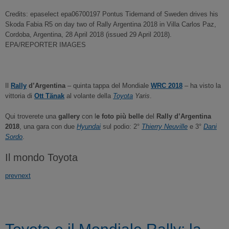
Credits: epaselect epa06700197 Pontus Tidemand of Sweden drives his
Skoda Fabia R5 on day two of Rally Argentina 2018 in Villa Carlos Paz,
Cordoba, Argentina, 28 April 2018 (issued 29 April 2018).
EPA/REPORTER IMAGES
Il
Rally
d’Argentina
– quinta tappa del Mondiale
WRC 2018
– ha visto la
vittoria di
Ott Tänak
al volante della
Toyota
Yaris
.
Qui troverete una
gallery
con l
e foto più belle
del
Rally d’Argentina
2018
, una gara con due
Hyundai
sul podio: 2°
Thierry Neuville
e 3°
Dani
Sordo
.
Il mondo Toyota
prev
next