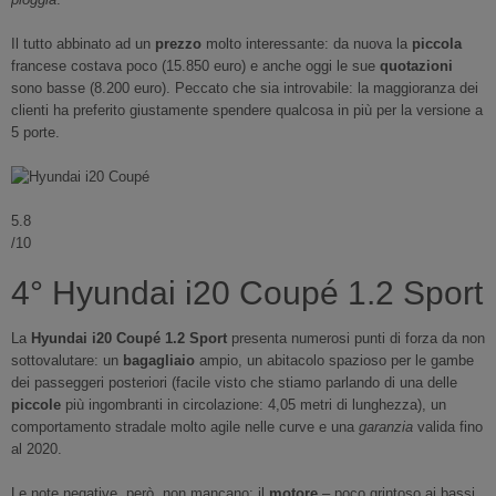
Il tutto abbinato ad un
prezzo
molto interessante: da nuova la
piccola
francese costava poco (15.850 euro) e anche oggi le sue
quotazioni
sono basse (8.200 euro). Peccato che sia introvabile: la maggioranza dei
clienti ha preferito giustamente spendere qualcosa in più per la versione a
5 porte.
5.8
/10
4° Hyundai i20 Coupé 1.2 Sport
La
Hyundai i20 Coupé 1.2 Sport
presenta numerosi punti di forza da non
sottovalutare: un
bagagliaio
ampio, un abitacolo spazioso per le gambe
dei passeggeri posteriori (facile visto che stiamo parlando di una delle
piccole
più ingombranti in circolazione: 4,05 metri di lunghezza), un
comportamento stradale molto agile nelle curve e una
garanzia
valida fino
al 2020.
Le note negative, però, non mancano: il
motore
– poco grintoso ai bassi