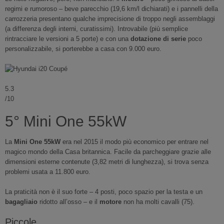
regimi e rumoroso – beve parecchio (19,6 km/l dichiarati) e i pannelli della
carrozzeria presentano qualche imprecisione di troppo negli assemblaggi
(a differenza degli interni, curatissimi). Introvabile (più semplice
rintracciare le versioni a 5 porte) e con una
dotazione di serie
poco
personalizzabile, si porterebbe a casa con 9.000 euro.
5.3
/10
5° Mini One 55kW
La
Mini One 55kW
era nel 2015 il modo più economico per entrare nel
magico mondo della Casa britannica. Facile da parcheggiare grazie alle
dimensioni esterne contenute (3,82 metri di lunghezza), si trova senza
problemi usata a 11.800 euro.
La praticità non è il suo forte – 4 posti, poco spazio per la testa e un
bagagliaio
ridotto all’osso – e il
motore
non ha molti cavalli (75).
Piccole