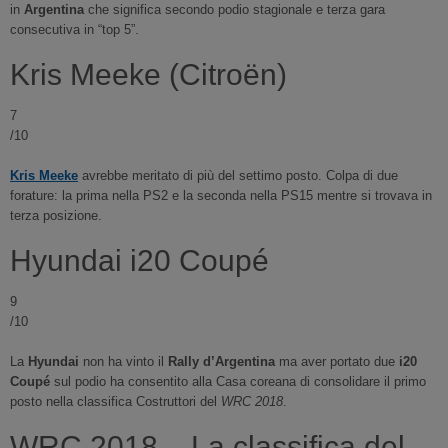
in
Argentina
che significa secondo podio stagionale e terza gara
consecutiva in “top 5”.
Kris Meeke (Citroën)
7
/10
Kris Meeke
avrebbe meritato di più del settimo posto. Colpa di due
forature: la prima nella PS2 e la seconda nella PS15 mentre si trovava in
terza posizione.
Hyundai i20 Coupé
9
/10
La
Hyundai
non ha vinto il
Rally d’Argentina
ma aver portato due
i20
Coupé
sul podio ha consentito alla Casa coreana di consolidare il primo
posto nella classifica Costruttori del
WRC 2018
.
WRC 2018 – La classifica del