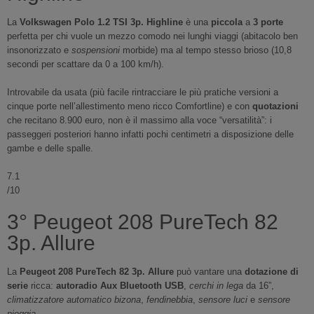
La
Volkswagen Polo 1.2 TSI 3p. Highline
è una
piccola
a
3 porte
perfetta per chi vuole un mezzo comodo nei lunghi viaggi (abitacolo ben
insonorizzato e
sospensioni
morbide) ma al tempo stesso brioso (10,8
secondi per scattare da 0 a 100 km/h).
Introvabile da usata (più facile rintracciare le più pratiche versioni a
cinque porte nell’allestimento meno ricco Comfortline) e con
quotazioni
che recitano 8.900 euro, non è il massimo alla voce “versatilità”: i
passeggeri posteriori hanno infatti pochi centimetri a disposizione delle
gambe e delle spalle.
7.1
/10
3° Peugeot 208 PureTech 82
3p. Allure
La
Peugeot 208 PureTech 82 3p. Allure
può vantare una
dotazione di
serie
ricca:
autoradio Aux Bluetooth USB
,
cerchi in lega
da 16”,
climatizzatore automatico bizona
,
fendinebbia
,
sensore luci
e
sensore
pioggia
.