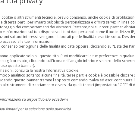
la tua privacy
momento il database ufficiale del MIT all’indirizzo:
https://velox.mit.gov.it/dispositivi
a cookie o altri strumenti tecnici e, previo consenso, anche cookie di profilazione
 di terze parti, per inviarti pubblicità personalizzata e offrirti servizi in linea c
toraggio dei comportamenti dei visitatori. Pertanto,noi e i nostri partner abb
È uno strumento pensato per tutelare i cittadini, garantire uniformità nei
 informazioni sul tuo dispositivo. I tuoi dati personali come il tuo indirizzo IP, g
controlli e mettere definitivamente fine ai dubbi sulla regolarità dei
zioni sui tuoi interessi, vengono elaborati per le finalità descritte sotto. Desid
dispositivi.
 accesso alle tue informazioni.
La trasparenza, questa volta, passa davvero per il digitale.
uo consenso per ognuna delle finalità indicate oppure, cliccando su "Lista dei Pa
rranno applicate solo su questo sito. Puoi modificare le tue preferenze in qua
L’articolo
Autovelox, pubblicato l’elenco ufficiale dei dispositivi autorizzati:
so già prestato, cliccando sull'icona nell'angolo inferiore sinistro dello scherm
ecco dove sono attivi
proviene da
Panorama-auto.it
.
iuso questo banner).
mazioni, consulta la nostra
Informativa Cookie.
modo analitico soltanto alcune finalità, terze parti e cookie è possibile cliccare s
Fonte:
udendo questo banner tramite l’apposito comando "Salva ed esci" continuerai l
 altri strumenti di tracciamento diversi da quelli tecnici (impostati su "OFF" di d
LEGGI TUTTO
informazioni su dispositivo e/o accedervi
dati limitati per la selezione della pubblicità
ili per la pubblicità personalizzata
ARTICOLI RECENTI
profili per la selezione di pubblicità personalizzata
Hamilton pronto alla sfida Ferrari: “Voglio vincere, la mia fame è intatta”