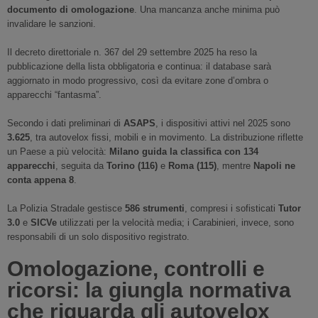
documento di omologazione
. Una mancanza anche minima può
invalidare le sanzioni.
Il decreto direttoriale n. 367 del 29 settembre 2025 ha reso la
pubblicazione della lista obbligatoria e continua: il database sarà
aggiornato in modo progressivo, così da evitare zone d’ombra o
apparecchi “fantasma”.
Secondo i dati preliminari di
ASAPS
, i dispositivi attivi nel 2025 sono
3.625
, tra autovelox fissi, mobili e in movimento. La distribuzione riflette
un Paese a più velocità:
Milano guida la classifica con 134
apparecchi
, seguita da
Torino (116)
e
Roma (115)
, mentre
Napoli ne
conta appena 8
.
La Polizia Stradale gestisce
586 strumenti
, compresi i sofisticati
Tutor
3.0
e
SICVe
utilizzati per la velocità media; i Carabinieri, invece, sono
responsabili di un solo dispositivo registrato.
Omologazione, controlli e
ricorsi: la giungla normativa
che riguarda gli autovelox