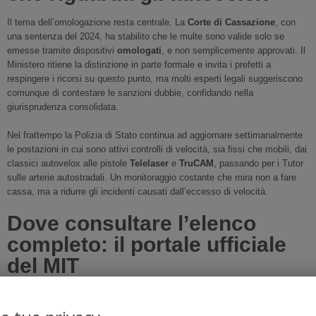
Il tema dell’omologazione resta centrale. La
Corte di Cassazione
, con
una sentenza del 2024, ha stabilito che le multe sono valide solo se
emesse tramite dispositivi
omologati
, e non semplicemente approvati. Il
Ministero ritiene la distinzione in parte formale e invita i prefetti a
respingere i ricorsi su questo punto, ma molti esperti legali suggeriscono
comunque di contestare le sanzioni dubbie, confidando nella
giurisprudenza consolidata.
Nel frattempo la Polizia di Stato continua ad aggiornare settimanalmente
le postazioni in cui sono attivi controlli di velocità, sia fissi che mobili, dai
classici autovelox alle pistole
Telelaser
e
TruCAM
, passando per i Tutor
sulle arterie autostradali. Un monitoraggio costante che mira non a fare
cassa, ma a ridurre gli incidenti causati dall’eccesso di velocità.
Dove consultare l’elenco
completo: il portale ufficiale
del MIT
Per verificare se un autovelox è autorizzato — e quindi se una multa è
davvero valida — gli automobilisti possono consultare in qualsiasi