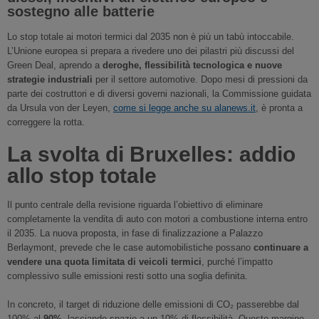
sostegno alle batterie
Lo stop totale ai motori termici dal 2035 non è più un tabù intoccabile.
L’Unione europea si prepara a rivedere uno dei pilastri più discussi del
Green Deal, aprendo a
deroghe, flessibilità tecnologica e nuove
strategie industriali
per il settore automotive. Dopo mesi di pressioni da
parte dei costruttori e di diversi governi nazionali, la Commissione guidata
da Ursula von der Leyen,
come si legge anche su alanews.it
, è pronta a
correggere la rotta.
La svolta di Bruxelles: addio
allo stop totale
Il punto centrale della revisione riguarda l’obiettivo di eliminare
completamente la vendita di auto con motori a combustione interna entro
il 2035. La nuova proposta, in fase di finalizzazione a Palazzo
Berlaymont, prevede che le case automobilistiche possano
continuare a
vendere una quota limitata di veicoli termici
, purché l’impatto
complessivo sulle emissioni resti sotto una soglia definita.
In concreto, il target di riduzione delle emissioni di CO₂ passerebbe dal
100% al
90%
, lasciando spazio a un 10% di flessibilità. Questo margine