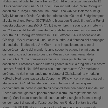
Nürburgring al volante di una Ferrari 250 TRI e una terza piazza alla 12
Ore di Sebring con una 250 TR del Cavallino.Nel 1962 Pedro Rodríguez
conquista la Targa Florio con una Ferrari Dino 246 SP insieme ai belgi
Willy Mairesse e Olivier Gendebien, trionfa alla 400 km di Bridgehampton
al volante di una Ferrari 330TRI/LM e bissa con Ricardo il trionfo a Parigi
(questa volta con una 250 GTO). L’1 novembre, in seguito alla morte – a
soli 20 anni – del fratello, medita il ritiro dalle corse ma poi ci ripensa.Il
debutto in F1Rodríguez debutta in F1 il 6 ottobre 1963 in occasione del
GP degli USA al volante di una Lotus: si ritira, a differenza del compagno
di scuderia – il britannico Jim Clark – che in quello stesso anno si
laureerà campione del mondo. L’anno seguente ottiene i primi punti in
carriera grazie ad un sesto posto in Messico con una Ferrari della
scuderia NART ma complessivamente si rivela più lento dei propri
coéquipier: il britannico John Surtees (iridato in quella stagione) e il nostro
Lorenzo Bandini. Nel 1966 torna alla Lotus per quattro GP rimediando
però quattro ritiri e risultando meno dotato di Clark.La prima vittoria in
F1Pedro Rodríguez passa alla Cooper nel 1967, vince la prima gara della
stagione – il GP del Sudafrica – ma non ha modo di festeggiare
degnamente sul podio in quanto gli organizzatori non hanno l’inno del suo
Paese (da quel giorno si porterà sempre dietro una registrazione del
brano). Con il team britannico disputa un’ottima stagione facendo meglio
del compagni di squadra: l’austriaco Jochen Rindt e il britannico Alan
Rees.Il 1968Il 1968 è senza dubbio il migliore anno nella carriera di