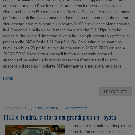
ottenuta attraverso l’istallazione di un intercooler personalizzato, un
sistema di scarico Eisenmann e una frizione Sachs. I dettagli sulle nuove
performance della piccola bavarese incattivita non sono stati rivelati ma
sicuramente sarà migliorata sullo scatto 0-100 che di serie viene coperto
in 4,9 secondi e sulla velocità massima visto che OK-Chiptuning ha
deciso di rimuovere il limitatore di velocità.Look più potenteA conferire più
potenza alla BMW Serie 1 M Coupé di OK-Chiptuning ci pensano poi i
nuovi cerchi da 20 pollici avvolti da pneumatici 245/30 ZR20 davanti e
295/25 ZR20 dietro oltre ai dettagli in fibra di carbonio come gli
specchietti retrovisori e lo spoiler posteriore.Completano il quadro
sospensioni regolabili, volante M Performance e pedaliera regolabile.
Fonte
LEGGI TUTTO
19 Agosto 2015
Auto Classiche
No comments
T100 e Tundra, la storia dei grandi pick-up Toyota
Il mercato statunitense dei pick-up
è molto “nazionalista” e l’unica