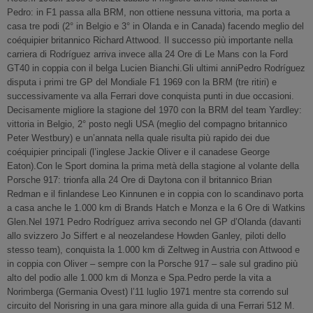
Pedro: in F1 passa alla BRM, non ottiene nessuna vittoria, ma porta a
casa tre podi (2° in Belgio e 3° in Olanda e in Canada) facendo meglio del
coéquipier britannico Richard Attwood. Il successo più importante nella
carriera di Rodríguez arriva invece alla 24 Ore di Le Mans con la Ford
GT40 in coppia con il belga Lucien Bianchi.Gli ultimi anniPedro Rodríguez
disputa i primi tre GP del Mondiale F1 1969 con la BRM (tre ritiri) e
successivamente va alla Ferrari dove conquista punti in due occasioni.
Decisamente migliore la stagione del 1970 con la BRM del team Yardley:
vittoria in Belgio, 2° posto negli USA (meglio del compagno britannico
Peter Westbury) e un’annata nella quale risulta più rapido dei due
coéquipier principali (l’inglese Jackie Oliver e il canadese George
Eaton).Con le Sport domina la prima metà della stagione al volante della
Porsche 917: trionfa alla 24 Ore di Daytona con il britannico Brian
Redman e il finlandese Leo Kinnunen e in coppia con lo scandinavo porta
a casa anche le 1.000 km di Brands Hatch e Monza e la 6 Ore di Watkins
Glen.Nel 1971 Pedro Rodríguez arriva secondo nel GP d’Olanda (davanti
allo svizzero Jo Siffert e al neozelandese Howden Ganley, piloti dello
stesso team), conquista la 1.000 km di Zeltweg in Austria con Attwood e
in coppia con Oliver – sempre con la Porsche 917 – sale sul gradino più
alto del podio alle 1.000 km di Monza e Spa.Pedro perde la vita a
Norimberga (Germania Ovest) l’11 luglio 1971 mentre sta correndo sul
circuito del Norisring in una gara minore alla guida di una Ferrari 512 M.