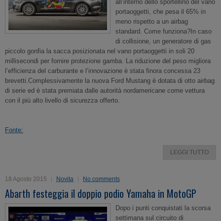
all’interno dello sportellino del vano
portaoggetti, che pesa il 65% in
meno rispetto a un airbag
standard. Come funziona?In caso
di collisione, un generatore di gas
piccolo gonfia la sacca posizionata nel vano portaoggetti in soli 20
millisecondi per fornire protezione gamba. La riduzione del peso migliora
l’efficienza del carburante e l’innovazione è stata finora concessa 23
brevetti.Complessivamente la nuova Ford Mustang è dotata di otto airbag
di serie ed è stata premiata dalle autorità nordamericane come vettura
con il più alto livello di sicurezza offerto.
Fonte:
LEGGI TUTTO
18 Agosto 2015
Novita
No comments
Abarth festeggia il doppio podio Yamaha in MotoGP
Dopo i punti conquistati la scorsa
settimana sul circuito di