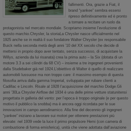
fallimenti. Ora, grazie a Fiat, il
brand “yankee” sembra essersi
ripreso definitivamente ed è pronto
a tornare a recitare un ruolo da
protagonista nel mercato mondiale. Scopriamo insieme l’evoluzione di
questo marchio.Chrysler, la storiaLa Chrysler nasce ufficialmente nel
1925 anche se in realtà il suo fondatore Walter Chrysler (ex responsabile
Buick nella seconda metà degli anni ’10 del XX secolo che decide di
mettersi in proprio dopo aver tentato, senza successo, di acquistare la
Willys, azienda da lui risanata) crea la prima auto – la Six (dotata di un
motore 3.3 a sei cilindri da 68 CV) – insieme a tre ingegneri provenienti
dalla Studebaker già nel 1924.L’obiettivo di Walter è quello di realizzare
automobili lussuose ma non troppo care: il massimo esempio di questa
filosofia arriva dalla gamma Imperial, sviluppata per rubare clienti a
Cadillac e Lincoln. Risale al 1928 l’acquisizione del marchio Dodge.Gli
anni ’30La Chrysler Airflow del 1934 è una delle prime vetture statunitensi
progettata in galleria del vento: per l’epoca è troppo originale (e per questo
motivo il pubblico la snobba) ma è ancora oggi ricordata per le sue
innovazioni in campo aerodinamico. Alla fine del decennio gli ingegneri
“yankee” iniziano a lavorare sui motori per ottenere prestazioni più
elevate: nel 1939 vede la luce il primo propulsore Hemi (con camera di
combustione di forma emisferica), unità che viene adottata dall’aviazione