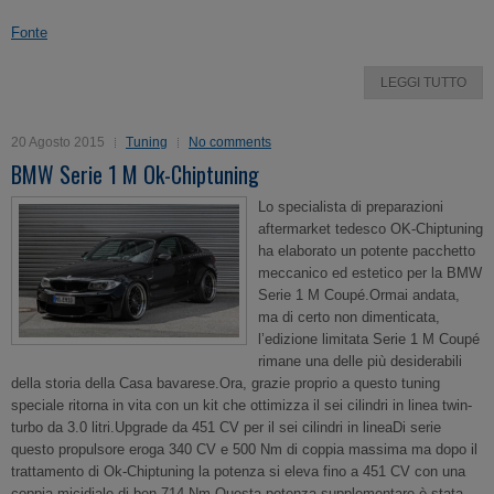
Fonte
LEGGI TUTTO
20 Agosto 2015
Tuning
No comments
BMW Serie 1 M Ok-Chiptuning
Lo specialista di preparazioni
aftermarket tedesco OK-Chiptuning
ha elaborato un potente pacchetto
meccanico ed estetico per la BMW
Serie 1 M Coupé.Ormai andata,
ma di certo non dimenticata,
l’edizione limitata Serie 1 M Coupé
rimane una delle più desiderabili
della storia della Casa bavarese.Ora, grazie proprio a questo tuning
speciale ritorna in vita con un kit che ottimizza il sei cilindri in linea twin-
turbo da 3.0 litri.Upgrade da 451 CV per il sei cilindri in lineaDi serie
questo propulsore eroga 340 CV e 500 Nm di coppia massima ma dopo il
trattamento di Ok-Chiptuning la potenza si eleva fino a 451 CV con una
coppia micidiale di ben 714 Nm.Questa potenza supplementare è stata