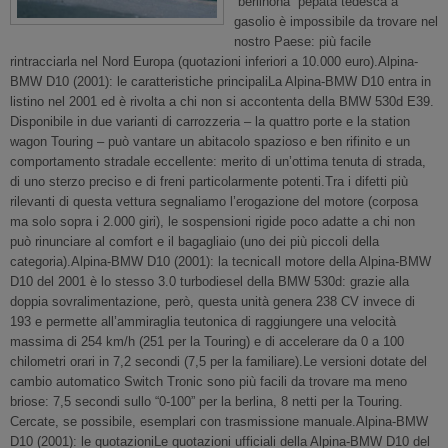
“berlinona” pepata tedesca a
gasolio è impossibile da trovare nel
nostro Paese: più facile
rintracciarla nel Nord Europa (quotazioni inferiori a 10.000 euro).Alpina-
BMW D10 (2001): le caratteristiche principaliLa Alpina-BMW D10 entra in
listino nel 2001 ed è rivolta a chi non si accontenta della BMW 530d E39.
Disponibile in due varianti di carrozzeria – la quattro porte e la station
wagon Touring – può vantare un abitacolo spazioso e ben rifinito e un
comportamento stradale eccellente: merito di un’ottima tenuta di strada,
di uno sterzo preciso e di freni particolarmente potenti.Tra i difetti più
rilevanti di questa vettura segnaliamo l’erogazione del motore (corposa
ma solo sopra i 2.000 giri), le sospensioni rigide poco adatte a chi non
può rinunciare al comfort e il bagagliaio (uno dei più piccoli della
categoria).Alpina-BMW D10 (2001): la tecnicaIl motore della Alpina-BMW
D10 del 2001 è lo stesso 3.0 turbodiesel della BMW 530d: grazie alla
doppia sovralimentazione, però, questa unità genera 238 CV invece di
193 e permette all’ammiraglia teutonica di raggiungere una velocità
massima di 254 km/h (251 per la Touring) e di accelerare da 0 a 100
chilometri orari in 7,2 secondi (7,5 per la familiare).Le versioni dotate del
cambio automatico Switch Tronic sono più facili da trovare ma meno
briose: 7,5 secondi sullo “0-100” per la berlina, 8 netti per la Touring.
Cercate, se possibile, esemplari con trasmissione manuale.Alpina-BMW
D10 (2001): le quotazioniLe quotazioni ufficiali della Alpina-BMW D10 del