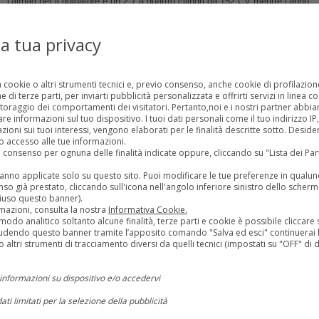
l’airbag per il guidatore e un 2.7 a quattro cilindri da 152 CV mentre l’anno
successivo il tre litri viene sostituito da un più grintoso 3.4 V6 da 193
CV.Toyota Tundra prima generazione (2000)Il Toyota Tundra prima
la tua privacy
generazione – venuto alla luce nel 2000 – è più grande del T100 ma è
ancora troppo piccolo per gli standard statunitensi: la gamma motori al
lancio comprende un 3.4 V6 da 190 CV e un 4.7 V8 da 249 CV.Nel 2002
a cookie o altri strumenti tecnici e, previo consenso, anche cookie di profilazione
arriva un restyling che coinvolge soprattutto il frontale mentre nel 2005 il
 di terze parti, per inviarti pubblicità personalizzata e offrirti servizi in linea c
vecchio V6 viene rimpiazzato da un 4.0 da 239 CV mentre la potenza del
toraggio dei comportamenti dei visitatori. Pertanto,noi e i nostri partner abb
V8 sale a quota 286 CV (per poi scendere a 275 nel 2006).
 informazioni sul tuo dispositivo. I tuoi dati personali come il tuo indirizzo IP, g
zioni sui tuoi interessi, vengono elaborati per le finalità descritte sotto. Desid
 accesso alle tue informazioni.
Fonte
uo consenso per ognuna delle finalità indicate oppure, cliccando su "Lista dei Pa
rranno applicate solo su questo sito. Puoi modificare le tue preferenze in qua
LEGGI TUTTO
so già prestato, cliccando sull'icona nell'angolo inferiore sinistro dello scherm
iuso questo banner).
mazioni, consulta la nostra
Informativa Cookie.
19 Agosto 2015
Auto Classiche
No comments
modo analitico soltanto alcune finalità, terze parti e cookie è possibile cliccare s
Ferves Ranger (1966): quando la Fiat 500 diventò SUV
udendo questo banner tramite l’apposito comando "Salva ed esci" continuerai l
 altri strumenti di tracciamento diversi da quelli tecnici (impostati su "OFF" di d
Una Fiat 500 SUV? È già esistita
negli anni Sessanta e si chiamava
informazioni su dispositivo e/o accedervi
Ferves Ranger. Questo mini
fuoristrada (lunghezza inferiore a
dati limitati per la selezione della pubblicità
tre metri) adatto ai percorsi off-road