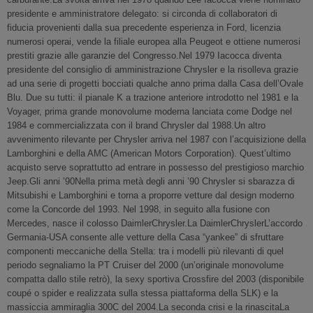
presidente e amministratore delegato: si circonda di collaboratori di
fiducia provenienti dalla sua precedente esperienza in Ford, licenzia
numerosi operai, vende la filiale europea alla Peugeot e ottiene numerosi
prestiti grazie alle garanzie del Congresso.Nel 1979 Iacocca diventa
presidente del consiglio di amministrazione Chrysler e la risolleva grazie
ad una serie di progetti bocciati qualche anno prima dalla Casa dell’Ovale
Blu. Due su tutti: il pianale K a trazione anteriore introdotto nel 1981 e la
Voyager, prima grande monovolume moderna lanciata come Dodge nel
1984 e commercializzata con il brand Chrysler dal 1988.Un altro
avvenimento rilevante per Chrysler arriva nel 1987 con l’acquisizione della
Lamborghini e della AMC (American Motors Corporation). Quest’ultimo
acquisto serve soprattutto ad entrare in possesso del prestigioso marchio
Jeep.Gli anni ’90Nella prima metà degli anni ’90 Chrysler si sbarazza di
Mitsubishi e Lamborghini e torna a proporre vetture dal design moderno
come la Concorde del 1993. Nel 1998, in seguito alla fusione con
Mercedes, nasce il colosso DaimlerChrysler.La DaimlerChryslerL’accordo
Germania-USA consente alle vetture della Casa “yankee” di sfruttare
componenti meccaniche della Stella: tra i modelli più rilevanti di quel
periodo segnaliamo la PT Cruiser del 2000 (un’originale monovolume
compatta dallo stile retrò), la sexy sportiva Crossfire del 2003 (disponibile
coupé o spider e realizzata sulla stessa piattaforma della SLK) e la
massiccia ammiraglia 300C del 2004.La seconda crisi e la rinascitaLa