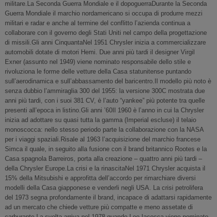
militare.La Seconda Guerra Mondiale e il dopoguerraDurante la Seconda
Guerra Mondiale il marchio nordamericano si occupa di produrre mezzi
militari e radar e anche al termine del conflitto l’azienda continua a
collaborare con il governo degli Stati Uniti nel campo della progettazione
di missili.Gli anni CinquantaNel 1951 Chrysler inizia a commercializzare
automobili dotate di motori Hemi. Due anni più tardi il designer Virgil
Exner (assunto nel 1949) viene nominato responsabile dello stile e
rivoluziona le forme delle vetture della Casa statunitense puntando
sull’aerodinamica e sull’abbassamento del baricentro.Il modello più noto è
senza dubbio l’ammiraglia 300 del 1955: la versione 300C mostrata due
anni più tardi, con i suoi 381 CV, è l’auto “yankee” più potente tra quelle
presenti all’epoca in listino.Gli anni ’60Il 1960 è l’anno in cui la Chrysler
inizia ad adottare su quasi tutta la gamma (Imperial escluse) il telaio
monoscocca: nello stesso periodo parte la collaborazione con la NASA
per i viaggi spaziali.Risale al 1963 l’acquisizione del marchio francese
Simca il quale, in seguito alla fusione con il brand britannico Rootes e la
Casa spagnola Barreiros, porta alla creazione – quattro anni più tardi –
della Chrysler Europe.La crisi e la rinascitaNel 1971 Chrysler acquista il
15% della Mitsubishi e approfitta dell’accordo per rimarchiare diversi
modelli della Casa giapponese e venderli negli USA. La crisi petrolifera
del 1973 segna profondamente il brand, incapace di adattarsi rapidamente
ad un mercato che chiede vetture più compatte e meno assetate di
carburante.La svolta arriva nel 1978 quando Lee Iacocca viene nominato