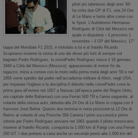
piloti più talentuosi degli anni ’60:
ha vinto due GP di F1, una 24 Ore
di Le Mans e tante altre corse con
le Sport. L’Autódromo Hermanos
Rodríguez di Città del Messico nel
quale si disputerà – il prossimo 1
novembre – il GP del Messico, 17°
tappa del Mondiale F1 2015, è intitolato a lui e al fratello Ricardo.
Scopriamo insieme la storia di uno dei driver più forti di sempre sul
bagnato.Pedro Rodríguez, la storiaPedro Rodríguez nasce il 18 gennaio
1940 a Città del Messico (Messico): appassionato di motori fin da
ragazzo, inizia a correre con le moto nella prima metà degli anni ’50 e nel
1955 viene spedito dal padre nell’accademia militare di Alton, negli USA,
per imparare l’inglese e la disciplina.Il debutto nelle corsePedro corre la
prima gara all’estero nel 1957 a Nassau (all’epoca parte del Regno Unito,
ora capitale delle Bahamas) con una Ferrari 500 TR e l’anno seguente, al
volante della stessa auto, debutta alla 24 Ore di Le Mans in coppia con il
francese José Behra. Questo duo termina in nona posizione la 12 Ore di
Reims al volante di una Porsche 356 Carrera.I primi successiLe prime
vittorie per Pedro Rodríguez arrivano nel 1961 quando il pilota messicano,
insieme al fratello Ricardo, conquista la 1.000 km di Parigi con una Ferrari
250 GT. I due portano a casa anche un secondo posto alla 1.000 km del