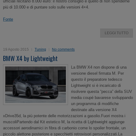
ufficiali recitano 8.000 euro: il nostro consiglio è quello di non spenderne
più di 10.000 e di puntare solo sulle versioni 4×4.
Fonte
LEGGI TUTTO
19 Agosto 2015
Tuning
No comments
BMW X4 by Lightweight
La BMW X4 non dispone di una
versione diesel firmata M. Per
questo il preparatore tedesco
Lightweight si è incaricato di
risolvere questa “pecca” della SUV
media coupé bavarese sviluppando
un programma di modifiche
destinate alla versione X4
xDrive35d, la più potente delle motorizzazioni a gasolio.Fuori mostra i
muscoliPartendo dal Kit estetico M, la ricetta di Lightweight aggiunge
accessori aerodinamici in fibra di carbonio come lo spoiler frontale, un
piccolo alettone posteriore e specchietti retrovisori personalizzati.La