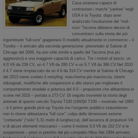
Casa straniera capace di
contrastare i marchi “yankee” negli
USA è la Toyota: dopo aver
analizzato l’evoluzione del “mid-
size” Tacoma abbiamo deciso di
concentrarci sulla storia dei più
ingombranti “full-size” giapponesi.Il modello attualmente in commercio – il
Tundra – è arrivato alla seconda generazione: presentato al Salone di
Chicago del 2006, ha uno stile simile a quello del Tacoma (ma più
aggressivo) e una maggiore capacità di carico. Tre i motori al lancio: un
4.0 V6 da 239 CV, un 4.7 V8 da 280 CV e un 5.7 V8 da 386 CV.Nel 2010
il 4.7 viene rimpiazzato da un 4.6 da 314 CV mentre al Salone di Chicago
del 2013 viene svelato il restyling: mascherina più massiccia, interni
ridisegnati, modifiche alle sospensioni e allo sterzo per migliorare il
comportamento stradale e potenza del 4.0 – propulsore che abbandona le
scene nel 2015 – portata a 273 CV. Di seguito troverete la storia degli
antenati di questo veicolo.Toyota T100 (1993)Il T100 – mostrato nel 1993
– è il primo grande pick-up Toyota ma l’esigente pubblico statunitense
non lo ritiene abbastanza “full size”: colpa delle dimensioni esterne
“contenute” (“solo” 5,31 metri di lunghezza), dell’assenza di propulsori V8
e di alcuni elementi meccanici – come il motore 3.0 V6 da 152 CV e le
sospensioni – presi in prestito dal più compatto Hilux.Nel 1994 arrivano