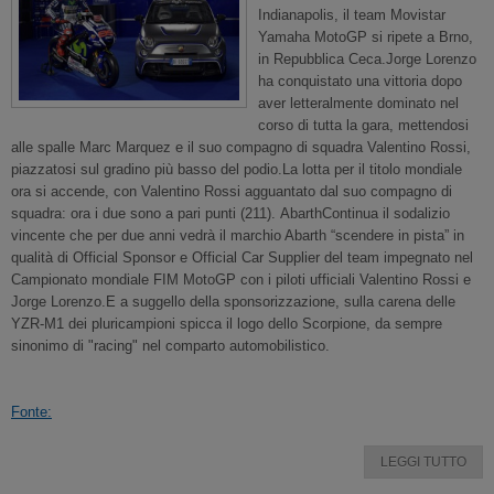
Indianapolis, il team Movistar
Yamaha MotoGP si ripete a Brno,
in Repubblica Ceca.Jorge Lorenzo
ha conquistato una vittoria dopo
aver letteralmente dominato nel
corso di tutta la gara, mettendosi
alle spalle Marc Marquez e il suo compagno di squadra Valentino Rossi,
piazzatosi sul gradino più basso del podio.La lotta per il titolo mondiale
ora si accende, con Valentino Rossi agguantato dal suo compagno di
squadra: ora i due sono a pari punti (211). AbarthContinua il sodalizio
vincente che per due anni vedrà il marchio Abarth “scendere in pista” in
qualità di Official Sponsor e Official Car Supplier del team impegnato nel
Campionato mondiale FIM MotoGP con i piloti ufficiali Valentino Rossi e
Jorge Lorenzo.E a suggello della sponsorizzazione, sulla carena delle
YZR-M1 dei pluricampioni spicca il logo dello Scorpione, da sempre
sinonimo di "racing" nel comparto automobilistico.
Fonte:
LEGGI TUTTO