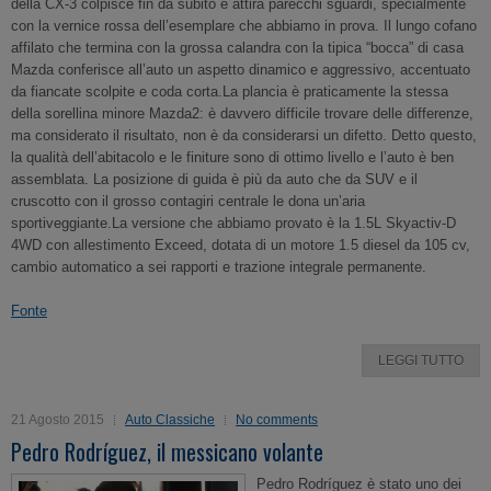
della CX-3 colpisce fin da subito e attira parecchi sguardi, specialmente
con la vernice rossa dell’esemplare che abbiamo in prova. Il lungo cofano
affilato che termina con la grossa calandra con la tipica “bocca” di casa
Mazda conferisce all’auto un aspetto dinamico e aggressivo, accentuato
da fiancate scolpite e coda corta.La plancia è praticamente la stessa
della sorellina minore Mazda2: è davvero difficile trovare delle differenze,
ma considerato il risultato, non è da considerarsi un difetto. Detto questo,
la qualità dell’abitacolo e le finiture sono di ottimo livello e l’auto è ben
assemblata. La posizione di guida è più da auto che da SUV e il
cruscotto con il grosso contagiri centrale le dona un’aria
sportiveggiante.La versione che abbiamo provato è la 1.5L Skyactiv-D
4WD con allestimento Exceed, dotata di un motore 1.5 diesel da 105 cv,
cambio automatico a sei rapporti e trazione integrale permanente.
Fonte
LEGGI TUTTO
21 Agosto 2015
Auto Classiche
No comments
Pedro Rodríguez, il messicano volante
Pedro Rodríguez è stato uno dei