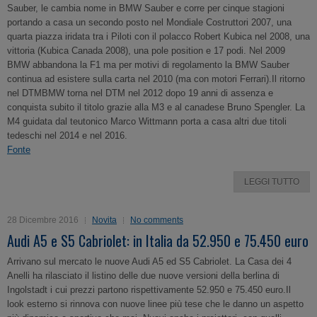
Sauber, le cambia nome in BMW Sauber e corre per cinque stagioni
portando a casa un secondo posto nel Mondiale Costruttori 2007, una
quarta piazza iridata tra i Piloti con il polacco Robert Kubica nel 2008, una
vittoria (Kubica Canada 2008), una pole position e 17 podi. Nel 2009
BMW abbandona la F1 ma per motivi di regolamento la BMW Sauber
continua ad esistere sulla carta nel 2010 (ma con motori Ferrari).Il ritorno
nel DTMBMW torna nel DTM nel 2012 dopo 19 anni di assenza e
conquista subito il titolo grazie alla M3 e al canadese Bruno Spengler. La
M4 guidata dal teutonico Marco Wittmann porta a casa altri due titoli
tedeschi nel 2014 e nel 2016.
Fonte
LEGGI TUTTO
28 Dicembre 2016
Novita
No comments
Audi A5 e S5 Cabriolet: in Italia da 52.950 e 75.450 euro
Arrivano sul mercato le nuove Audi A5 ed S5 Cabriolet. La Casa dei 4
Anelli ha rilasciato il listino delle due nuove versioni della berlina di
Ingolstadt i cui prezzi partono rispettivamente 52.950 e 75.450 euro.Il
look esterno si rinnova con nuove linee più tese che le danno un aspetto