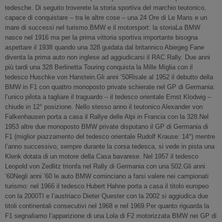
tedesche. Di seguito troverete la storia sportiva del marchio teutonico,
capace di conquistare – tra le altre cose – una 24 Ore di Le Mans e un
mare di successi nel turismo.BMW e il motorsport: la storiaLa BMW
nasce nel 1916 ma per la prima vittoria sportiva importante bisogna
aspettare il 1938 quando una 328 guidata dal britannico Abiegeg Fane
diventa la prima auto non inglese ad aggiudicarsi il RAC Rally. Due anni
più tardi una 328 Berlinetta Touring conquista la Mille Miglia con il
tedesco Huschke von Hanstein.Gli anni ’50Risale al 1952 il debutto della
BMW in F1 con quattro monoposto private schierate nel GP di Germania:
l’unico pilota a tagliare il traguardo – il tedesco orientale Ernst Klodwig –
chiude in 12° posizione. Nello stesso anno il teutonico Alexander von
Falkenhausen porta a casa il Rallye delle Alpi in Francia con la 328.Nel
1953 altre due monoposto BMW private disputano il GP di Germania di
F1 (miglior piazzamento del tedesco orientale Rudolf Krause: 14°) mentre
l’anno successivo, sempre durante la corsa tedesca, si vede in pista una
Klenk dotata di un motore della Casa bavarese. Nel 1957 il tedesco
Leopold von Zedlitz trionfa nel Rally di Germania con una 502.Gli anni
’60Negli anni ’60 le auto BMW cominciano a farsi valere nei campionati
turismo: nel 1966 il tedesco Hubert Hahne porta a casa il titolo europeo
con la 2000TI e l’austriaco Dieter Quester con la 2002 si aggiudica due
titoli continentali consecutivi nel 1968 e nel 1969.Per quanto riguarda la
F1 segnaliamo l’apparizione di una Lola di F2 motorizzata BMW nei GP di