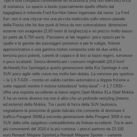
Tipo è una compatta conveniente ed economica (ma non low-cost) ricca
di sostanza. Lo spazio a bordo (specialmente quello offerto dal
bagagliaio) è notevole.Ford Ka+Non fatevi ingannare dal nome. La Ford
Ka+ non è una citycar ma una piccola realizzata sullo stesso pianale
della Fiesta che ha due punti di forza da non sottovalutare: dimensioni
esterne non esagerate (3,93 metri di lunghezza) e un prezzo molto basso
(si parte da 9.750 euro). Passiamo ai lati negativi: poco spazio per le
spalle e le gambe dei passeggeri posteriori e per le valigie, finiture
approssimative e una gamma motori composta solo da due unità a
benzina poco potenti, carenti di coppia e di brio ai bassi regimi, rumorose
e poco scattanti. Senza dimenticare i consumi migliorabili (20,0 km/l
dichiarati).Kia SportageLa quarta generazione della Kia Sportage è una
SUV poco agile nelle curve ma molto ben dotata. La versione più sportiva
– la 1.6 T-GDI – monta un valido cambio automatico a doppia frizione a
sette rapporti mentre il motore turbodiesel “entry-level” – il 1.7 CRDi –
offre una risposta eccellente ai bassi regimi.Opel Mokka XLa Opel Mokka
X ha un nome diverso ma non è altro che un profondo restyling (interno
ed esterno) della Mokka. Tra i punti di forza della SUV teutonica
segnaliamo la posizione di guida rialzata che consente di dominare il
traffico.Peugeot 3008La seconda generazione della Peugeot 3008 è una
SUV dallo stile spigoloso contraddistinta da finiture eccellenti. Tra le auto
più convenienti del 2016 è la più costosa: i prezzi partono da 23.150
euro.Renault Mégane SporterLa Renault Mégane Sporter – variante