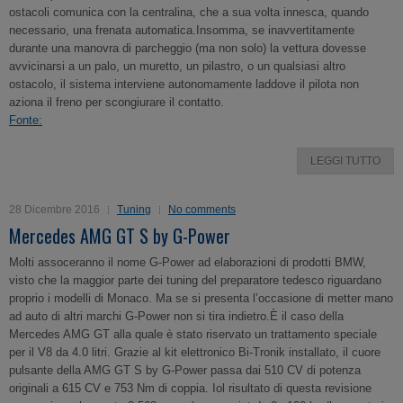
ostacoli comunica con la centralina, che a sua volta innesca, quando
necessario, una frenata automatica.Insomma, se inavvertitamente
durante una manovra di parcheggio (ma non solo) la vettura dovesse
avvicinarsi a un palo, un muretto, un pilastro, o un qualsiasi altro
ostacolo, il sistema interviene autonomamente laddove il pilota non
aziona il freno per scongiurare il contatto.
Fonte:
LEGGI TUTTO
28 Dicembre 2016
Tuning
No comments
Mercedes AMG GT S by G-Power
Molti assoceranno il nome G-Power ad elaborazioni di prodotti BMW,
visto che la maggior parte dei tuning del preparatore tedesco riguardano
proprio i modelli di Monaco. Ma se si presenta l’occasione di metter mano
ad auto di altri marchi G-Power non si tira indietro.È il caso della
Mercedes AMG GT alla quale è stato riservato un trattamento speciale
per il V8 da 4.0 litri. Grazie al kit elettronico Bi-Tronik installato, il cuore
pulsante della AMG GT S by G-Power passa dai 510 CV di potenza
originali a 615 CV e 753 Nm di coppia. Iol risultato di questa revisione