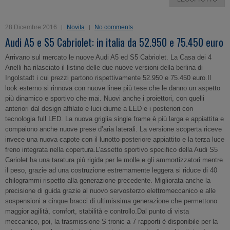
28 Dicembre 2016
Novita
No comments
Audi A5 e S5 Cabriolet: in italia da 52.950 e 75.450 euro
Arrivano sul mercato le nuove Audi A5 ed S5 Cabriolet. La Casa dei 4
Anelli ha rilasciato il listino delle due nuove versioni della berlina di
Ingolstadt i cui prezzi partono rispettivamente 52.950 e 75.450 euro.Il
look esterno si rinnova con nuove linee più tese che le danno un aspetto
più dinamico e sportivo che mai. Nuovi anche i proiettori, con quelli
anteriori dal design affilato e luci diurne a LED e i posteriori con
tecnologia full LED. La nuova griglia single frame è più larga e appiattita e
compaiono anche nuove prese d’aria laterali. La versione scoperta riceve
invece una nuova capote con il lunotto posteriore appiattito e la terza luce
freno integrata nella copertura.L’assetto sportivo specifico della Audi S5
Cariolet ha una taratura più rigida per le molle e gli ammortizzatori mentre
il peso, grazie ad una costruzione estremamente leggera si riduce di 40
chilogrammi rispetto alla generazione precedente. Migliorata anche la
precisione di guida grazie al nuovo servosterzo elettromeccanico e alle
sospensioni a cinque bracci di ultimissima generazione che permettono
maggior agilità, comfort, stabilità e controllo.Dal punto di vista
meccanico, poi, la trasmissione S tronic a 7 rapporti è disponibile per la