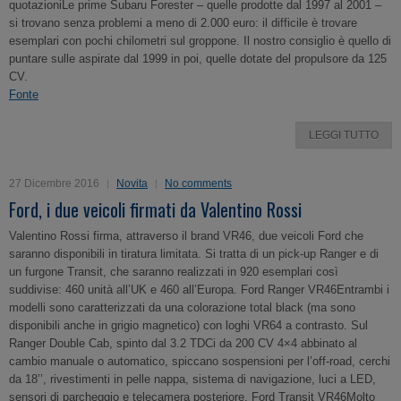
quotazioniLe prime Subaru Forester – quelle prodotte dal 1997 al 2001 –
si trovano senza problemi a meno di 2.000 euro: il difficile è trovare
esemplari con pochi chilometri sul groppone. Il nostro consiglio è quello di
puntare sulle aspirate dal 1999 in poi, quelle dotate del propulsore da 125
CV.
Fonte
LEGGI TUTTO
27 Dicembre 2016
Novita
No comments
Ford, i due veicoli firmati da Valentino Rossi
Valentino Rossi firma, attraverso il brand VR46, due veicoli Ford che
saranno disponibili in tiratura limitata. Si tratta di un pick-up Ranger e di
un furgone Transit, che saranno realizzati in 920 esemplari così
suddivise: 460 unità all’UK e 460 all’Europa. Ford Ranger VR46Entrambi i
modelli sono caratterizzati da una colorazione total black (ma sono
disponibili anche in grigio magnetico) con loghi VR64 a contrasto. Sul
Ranger Double Cab, spinto dal 3.2 TDCi da 200 CV 4×4 abbinato al
cambio manuale o automatico, spiccano sospensioni per l’off-road, cerchi
da 18’’, rivestimenti in pelle nappa, sistema di navigazione, luci a LED,
sensori di parcheggio e telecamera posteriore. Ford Transit VR46Molto