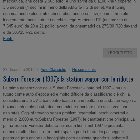
meccanica, che costa 2.563 euro, è uno sprint da 0 a100 km/h coperto in
3,6 secondi (4 decimi in meno della AMG GT S di serie).Ma il tunng
riguarda anche alcuni ritocchi estetici, anche se lievi, come il frontale
leggermente modificato e i cerchi in lega Hurricane RR (dal prezzo di
7.645 euro) da 20 e 21 pollici avvolti da pneumatici da 275/30 R20 davanti
e da 305/25 R21 dietro.
Fonte
LEGGI TUTTO
27 Dicembre 2016
Auto Classiche
No comments
Subaru Forester (1997): la station wagon con le ridotte
La prima generazione della Subaru Forester – nata nel 1997 – ha un
futuro come auto d’epoca ed è molto difficile da classificare: c’è chi la
considera una SUV a baricentro basso ma in realtà è una station wagon a
trazione integrale dotata di marce ridotte (montate solo sulle versioni
aspirate). Oggi si trovano senza problemi esemplari iperchilometrati a
meno di 2.000 euro.Subaru Forester (1997): le caratteristiche principaliLa
prima Subaru Forester debutta nei nostri listini nel 1997 e presenta
numerosi alti e bassi: offre tanto spazio per la testa dei passeggeri
posteriori (ma anche un bagagliaio poco capiente quando si abbatte il