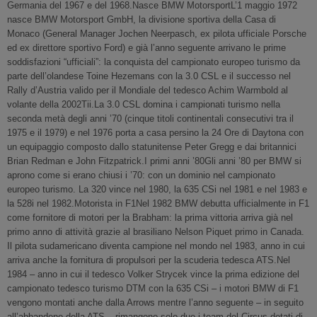
Germania del 1967 e del 1968.Nasce BMW MotorsportL’1 maggio 1972
nasce BMW Motorsport GmbH, la divisione sportiva della Casa di
Monaco (General Manager Jochen Neerpasch, ex pilota ufficiale Porsche
ed ex direttore sportivo Ford) e già l’anno seguente arrivano le prime
soddisfazioni “ufficiali”: la conquista del campionato europeo turismo da
parte dell’olandese Toine Hezemans con la 3.0 CSL e il successo nel
Rally d’Austria valido per il Mondiale del tedesco Achim Warmbold al
volante della 2002Tii.La 3.0 CSL domina i campionati turismo nella
seconda metà degli anni ’70 (cinque titoli continentali consecutivi tra il
1975 e il 1979) e nel 1976 porta a casa persino la 24 Ore di Daytona con
un equipaggio composto dallo statunitense Peter Gregg e dai britannici
Brian Redman e John Fitzpatrick.I primi anni ’80Gli anni ’80 per BMW si
aprono come si erano chiusi i ’70: con un dominio nel campionato
europeo turismo. La 320 vince nel 1980, la 635 CSi nel 1981 e nel 1983 e
la 528i nel 1982.Motorista in F1Nel 1982 BMW debutta ufficialmente in F1
come fornitore di motori per la Brabham: la prima vittoria arriva già nel
primo anno di attività grazie al brasiliano Nelson Piquet primo in Canada.
Il pilota sudamericano diventa campione nel mondo nel 1983, anno in cui
arriva anche la fornitura di propulsori per la scuderia tedesca ATS.Nel
1984 – anno in cui il tedesco Volker Strycek vince la prima edizione del
campionato tedesco turismo DTM con la 635 CSi – i motori BMW di F1
vengono montati anche dalla Arrows mentre l’anno seguente – in seguito
all’abbandono della ATS – rimangono solo due i team del Circus dotati di