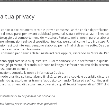
5.0 da 421 CV o dal brillante EcoBoost 2.3 da 317 CV, entrambi
equipaggiati sia con cambio manuale a 6 velocità che
la tua privacy
automatico.Declinata nell’accattivante colore Grabber Blu, è ulteriormente
valorizzata dalle stripe centrali di colore nero, a effetto dissolvenza, che
percorrono il cofano e il tetto, e dai cerchi in lega multi-razze da 19’’ neri.
Fonte:
a cookie o altri strumenti tecnici e, previo consenso, anche cookie di profilazione
 di terze parti, per inviarti pubblicità personalizzata e offrirti servizi in linea c
toraggio dei comportamenti dei visitatori. Pertanto,noi e i nostri partner abb
LEGGI TUTTO
 informazioni sul tuo dispositivo. I tuoi dati personali come il tuo indirizzo IP, g
zioni sui tuoi interessi, vengono elaborati per le finalità descritte sotto. Desid
 accesso alle tue informazioni.
uo consenso per ognuna delle finalità indicate oppure, cliccando su "Lista dei Pa
23 Dicembre 2016
Auto Classiche
No comments
Debutti in F1: i primi GP dei 10 piloti più grandi di sempre
rranno applicate solo su questo sito. Puoi modificare le tue preferenze in qua
so già prestato, cliccando sull'icona nell'angolo inferiore sinistro dello scherm
In F1 il buongiorno non si vede dal mattino: analizzando i debutti nel
iuso questo banner).
Circus dei 10 piloti più grandi di sempre possiamo infatti notare che solo
mazioni, consulta la nostra
Informativa Cookie.
modo analitico soltanto alcune finalità, terze parti e cookie è possibile cliccare s
alcuni campioni sono stati capaci di mostrare le loro qualità già nella
udendo questo banner tramite l’apposito comando "Salva ed esci" continuerai l
prima gara del Mondiale.Di seguito troverete un breve resoconto dei primi
 altri strumenti di tracciamento diversi da quelli tecnici (impostati su "OFF" di d
GP dei dieci piloti di F1 che sono stati capaci di conquistare almeno tre
titoli iridati: da Juan Manuel Fangio a Lewis Hamilton passando per
informazioni su dispositivo e/o accedervi
Michael Schumacher.Juan Manuel Fangio (Argentina)Juan Manuel Fangio
– cinque volte campione del mondo F1 (1951, 1954-1957) – è già un pilota
dati limitati per la selezione della pubblicità
affermato quando, a 38 anni, prende parte al primo GP iridato di sempre