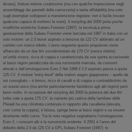
divano), finiture interne curatissime (ma con qualche imprecisione negli
assemblaggi dei pannelli della carrozzeria) e tanta affidabilità (ma solo
sugli esemplari sottoposti a manutenzione regolare: non è facile trovare
qualcuno capace di metterci le mani). Il restyling del 2000 porta poche
modifiche estetiche.Subaru Forester (1997): la tecnicaLa prima
generazione della Subaru Forester viene lanciata nel 1997 in Italia con un
solo motore: un 2.0 boxer aspirato a benzina da 122 CV abbinato ad un
cambio con marce ridotte. L’anno seguente questo propulsore viene
affiancato da un due litri sovralimentato da 170 CV (senza ridotte):
un’unità vivace, ricca di coppia e caratterizzata da una spinta eccezionale
ai bassi regimi penalizzata da una rumorosità marcata, da consumi
elevati e dall’omologazione Euro 2.Nel 1999 il 2.0 aspirato passa a quota
125 CV. Il motore “entry-level” della station wagon giapponese – quello da
noi consigliato – è brioso, ricco di cavalli e di coppia e contraddistinto da
un sound unico (ma anche particolarmente fastidioso agli alti regimi) però
beve molto. In occasione del restyling del 2000 la potenza del due litri
turbo sale a quota 175 CV: la variante più cattiva della familiare delle
Pleiadi ha una cilindrata contenuta in rapporto alla cavalleria (elevata,
così come la coppia), è briosa, spinge bene ai bassi regimi e sa essere
divertente nelle curve. Tra le note negative segnaliamo l’omologazione
Euro 3, i consumi alti e la rumorosità evidente. Il 2001 è l’anno del
debutto della 2.0 da 125 CV a GPL.Subaru Forester (1997): le