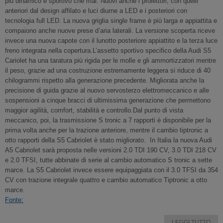
più dinamico e sportivo che mai. Nuovi anche i proiettori, con quelli
anteriori dal design affilato e luci diurne a LED e i posteriori con
tecnologia full LED. La nuova griglia single frame è più larga e appiattita e
compaiono anche nuove prese d’aria laterali. La versione scoperta riceve
invece una nuova capote con il lunotto posteriore appiattito e la terza luce
freno integrata nella copertura.L’assetto sportivo specifico della Audi S5
Cariolet ha una taratura più rigida per le molle e gli ammortizzatori mentre
il peso, grazie ad una costruzione estremamente leggera si riduce di 40
chilogrammi rispetto alla generazione precedente. Migliorata anche la
precisione di guida grazie al nuovo servosterzo elettromeccanico e alle
sospensioni a cinque bracci di ultimissima generazione che permettono
maggior agilità, comfort, stabilità e controllo.Dal punto di vista
meccanico, poi, la trasmissione S tronic a 7 rapporti è disponibile per la
prima volta anche per la trazione anteriore, mentre il cambio tiptronic a
otto rapporti della S5 Cabriolet è stato migliorato. In Italia la nuova Audi
A5 Cabriolet sarà proposta nelle versioni 2.0 TDI 190 CV, 3.0 TDI 218 CV
e 2.0 TFSI, tutte abbinate di serie al cambio automatico S tronic a sette
marce. La S5 Cabriolet invece essere equipaggiata con il 3.0 TFSI da 354
CV con trazione integrale quattro e cambio automatico Tiptronic a otto
marce.
Fonte:
LEGGI TUTTO