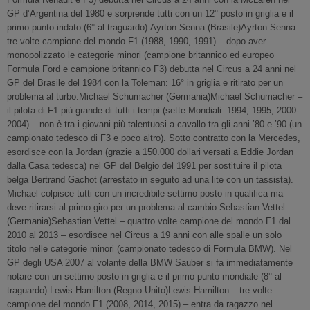
GP d’Argentina del 1980 e sorprende tutti con un 12° posto in griglia e il
primo punto iridato (6° al traguardo).Ayrton Senna (Brasile)Ayrton Senna –
tre volte campione del mondo F1 (1988, 1990, 1991) – dopo aver
monopolizzato le categorie minori (campione britannico ed europeo
Formula Ford e campione britannico F3) debutta nel Circus a 24 anni nel
GP del Brasile del 1984 con la Toleman: 16° in griglia e ritirato per un
problema al turbo.Michael Schumacher (Germania)Michael Schumacher –
il pilota di F1 più grande di tutti i tempi (sette Mondiali: 1994, 1995, 2000-
2004) – non è tra i giovani più talentuosi a cavallo tra gli anni ’80 e ’90 (un
campionato tedesco di F3 e poco altro). Sotto contratto con la Mercedes,
esordisce con la Jordan (grazie a 150.000 dollari versati a Eddie Jordan
dalla Casa tedesca) nel GP del Belgio del 1991 per sostituire il pilota
belga Bertrand Gachot (arrestato in seguito ad una lite con un tassista).
Michael colpisce tutti con un incredibile settimo posto in qualifica ma
deve ritirarsi al primo giro per un problema al cambio.Sebastian Vettel
(Germania)Sebastian Vettel – quattro volte campione del mondo F1 dal
2010 al 2013 – esordisce nel Circus a 19 anni con alle spalle un solo
titolo nelle categorie minori (campionato tedesco di Formula BMW). Nel
GP degli USA 2007 al volante della BMW Sauber si fa immediatamente
notare con un settimo posto in griglia e il primo punto mondiale (8° al
traguardo).Lewis Hamilton (Regno Unito)Lewis Hamilton – tre volte
campione del mondo F1 (2008, 2014, 2015) – entra da ragazzo nel