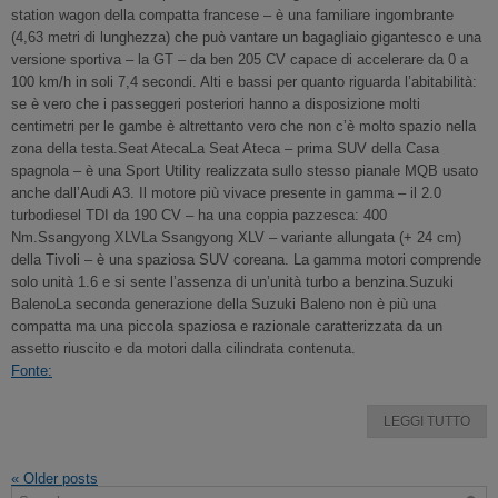
station wagon della compatta francese – è una familiare ingombrante
(4,63 metri di lunghezza) che può vantare un bagagliaio gigantesco e una
versione sportiva – la GT – da ben 205 CV capace di accelerare da 0 a
100 km/h in soli 7,4 secondi. Alti e bassi per quanto riguarda l’abitabilità:
se è vero che i passeggeri posteriori hanno a disposizione molti
centimetri per le gambe è altrettanto vero che non c’è molto spazio nella
zona della testa.Seat AtecaLa Seat Ateca – prima SUV della Casa
spagnola – è una Sport Utility realizzata sullo stesso pianale MQB usato
anche dall’Audi A3. Il motore più vivace presente in gamma – il 2.0
turbodiesel TDI da 190 CV – ha una coppia pazzesca: 400
Nm.Ssangyong XLVLa Ssangyong XLV – variante allungata (+ 24 cm)
della Tivoli – è una spaziosa SUV coreana. La gamma motori comprende
solo unità 1.6 e si sente l’assenza di un’unità turbo a benzina.Suzuki
BalenoLa seconda generazione della Suzuki Baleno non è più una
compatta ma una piccola spaziosa e razionale caratterizzata da un
assetto riuscito e da motori dalla cilindrata contenuta.
Fonte:
LEGGI TUTTO
«
Older posts