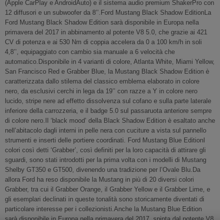
(Apple CarPlay e AndroidAuto) e il sistema audio premium ShakerPro con
12 diffusori e un subwoofer da 8’’.Ford Mustang Black Shadow EditionLa
Ford Mustang Black Shadow Edition sarà disponibile in Europa nella
primavera del 2017 in abbinamento al potente V8 5.0, che grazie ai 421
CV di potenza e ai 530 Nm di coppia accelera da 0 a 100 km/h in soli
4,8’’, equipaggiato con cambio sia manuale a 6 velocità che
automatico.Disponibile in 4 varianti di colore, Atlanta White, Miami Yellow,
San Francisco Red e Grabber Blue, la Mustang Black Shadow Edition è
caratterizzata dallo stilema del classico emblema elaborato in colore
nero, da esclusivi cerchi in lega da 19’’ con razze a Y in colore nero
lucido, stripe nere ad effetto dissolvenza sul cofano e sulla parte laterale
inferiore della carrozzeria, e il badge 5.0 sul passaruota anteriore sempre
di colore nero.Il ‘black mood’ della Black Shadow Edition è esaltato anche
nell’abitacolo dagli interni in pelle nera con cuciture a vista sul pannello
strumenti e inserti delle portiere coordinati. Ford Mustang Blue EditionI
colori così detti ‘Grabber’, così definiti per la loro capacità di attirare gli
sguardi, sono stati introdotti per la prima volta con i modelli di Mustang
Shelby GT350 e GT500, divenendo una tradizione per l’Ovale Blu.Da
allora Ford ha reso disponibile la Mustang in più di 20 diversi colori
Grabber, tra cui il Grabber Orange, il Grabber Yellow e il Grabber Lime, e
gli esemplari declinati in queste tonalità sono storicamente diventati di
particolare interesse per i collezionisti.Anche la Mustang Blue Edition
sarà disponibile in Europa nella primavera del 2017, spinta dal potente V8