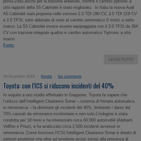
prima volta anche per la trazione anteriore, mentre il cambio tiptronic a
otto rapporti della S5 Cabriolet è stato migliorato. In Italia la nuova Audi
A5 Cabriolet sarà proposta nelle versioni 2.0 TDI 190 CV, 3.0 TDI 218 CV
e 2.0 TFSI, tutte abbinate di serie al cambio automatico S tronic a sette
marce. La S5 Cabriolet invece essere equipaggiata con il 3.0 TFSI da 354
CV con trazione integrale quattro e cambio automatico Tiptronic a otto
marce.
Fonte:
LEGGI TUTTO
28 Dicembre 2016
Novita
No comments
Toyota: con l’ICS si riducono incidenti del 40%
In seguito a uno studio effettuato in Giappone, Toyota fa sapere che
l’utilizzo dell’Intelligent Clearance Sonar – sistema di frenata automatica
in retromarcia – fa diminuire gli incidenti del 40%, limitando i danni del
70% causati da retromarce involontarie e non solo.L’indagine è stata
condotta per 18 mesi e ha interessato circa 60.000 automobili (Alphard,
Vellfire e Prius), e ha analizzato circa 2.500 incidenti avvenuti in
retromarcia. Come funziona l’ICSL’Intelligent Clearance Sonar è dotato di
sensori posteriori che oltre ad emettere avvisi sonori alla presenza di