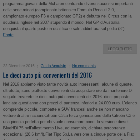
programma giovani della McLaren centrando diversi successi importanti
nelle serie minori (campionato britannico Formula Renault 2.0,
campionato europeo F3 e campionato GP2) e debutta nel Circus con la
scuderia inglese nel 2007 stupendo il mondo. Nel GP d’Australia
conquista il quarto posto in qualifica e sale addirittura sul podio (3°).
Fonte
LEGGI TUTTO
23 Dicembre 2016
Guida Acquisto
No comments
Le dieci auto più convenienti del 2016
Nel 2016 abbiamo visto tante novità auto interessanti: alcune di queste,
oltretutto, sono piuttosto convenienti da acquistare e/o da mantenere.Di
seguito troverete le dieci auto più convenienti del 2016: dieci proposte
lanciate quest’anno con prezzi di partenza inferiori a 24.000 euro. L’elenco
comprende piccole, compatte e SUV francesi anche se non mancano
vetture di altre nazioni.Citroën C3La terza generazione della Citroën C3 è
una piccola perfetta per chi vuole consumare poco: la versione diesel
BlueHDi 75 nell’allestimento Live, ad esempio, dichiara percorrenze
eccezionali (28,6 km/l).Fiat Tipo 5p.La versione a cinque porte della Fiat