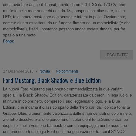
accattivante è anche il Transit, spinto da un 2.0 TDCi da 170 CV, che
mette in bella mostra cerchi neri da 18’’, sospensioni ribassate, luci a
LED, telecamera posteriore con sensori e interni in pelle. Ovviamente,
come è giusto aspettarsi da un furgone firmato da un motociclista (e che
motociclista!), i sedili posteriori possono anche essere rimossi per far
spazio a una moto.
Fonte:
LEGGI TUTTO
27 Dicembre 2016
Novita
No comments
Ford Mustang, Black Shadow e Blue Edition
La nuova Ford Mustang sarà presto commercializzata in due varianti
speciali: la Black Shadow Edition, caratterizzata da cerchi in lega lucidi e
rifiniture in colore nero, compreso il suo leggendario logo, e la Blue
Edition, che incarna il classico spirito della ‘hero car’ dall’iconica tonalità
Grabber Blue, ulteriormente valorizzata dalle stripe centrali di colore nero,
a effetto dissolvenza, che percorrono il cofano e il tetto.Sono entrambe
disponibili nella versione fastback e con un equipaggiamento ricco che
comprende le tecnologie Ford di ultima generazione, tra cui il SYNC 3