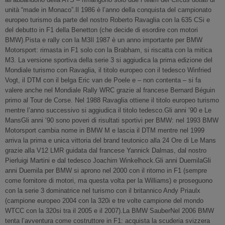
unità “made in Monaco”.Il 1986 è l’anno della conquista del campionato
europeo turismo da parte del nostro Roberto Ravaglia con la 635 CSi e
del debutto in F1 della Benetton (che decide di esordire con motori
BMW).Pista e rally con la M3Il 1987 è un anno importante per BMW
Motorsport: rimasta in F1 solo con la Brabham, si riscatta con la mitica
M3. La versione sportiva della serie 3 si aggiudica la prima edizione del
Mondiale turismo con Ravaglia, il titolo europeo con il tedesco Winfried
Vogt, il DTM con il belga Eric van de Poele e – non contenta – si fa
valere anche nel Mondiale Rally WRC grazie al francese Bernard Béguin
primo al Tour de Corse. Nel 1988 Ravaglia ottiene il titolo europeo turismo
mentre l’anno successivo si aggiudica il titolo tedesco.Gli anni ’90 e Le
MansGli anni ’90 sono poveri di risultati sportivi per BMW: nel 1993 BMW
Motorsport cambia nome in BMW M e lascia il DTM mentre nel 1999
arriva la prima e unica vittoria del brand teutonico alla 24 Ore di Le Mans
grazie alla V12 LMR guidata dal francese Yannick Dalmas, dal nostro
Pierluigi Martini e dal tedesco Joachim Winkelhock.Gli anni DuemilaGli
anni Duemila per BMW si aprono nel 2000 con il ritorno in F1 (sempre
come fornitore di motori, ma questa volta per la Williams) e proseguono
con la serie 3 dominatrice nel turismo con il britannico Andy Priaulx
(campione europeo 2004 con la 320i e tre volte campione del mondo
WTCC con la 320si tra il 2005 e il 2007).La BMW SauberNel 2006 BMW
tenta l’avventura come costruttore in F1: acquista la scuderia svizzera