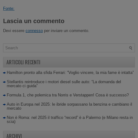
Fonte:
Lascia un commento
Devi essere
connesso
per inviare un commento.
ARTICOLI RECENTI
Hamilton pronto alla sfida Ferrari: “Voglio vincere, la mia fame è intatta”
Stellantis reintroduce i motori diesel sulle auto: “La domanda del
mercato ci guida”
Formula 1, che polemica tra Norris e Verstappen! Cosa è successo?
Auto in Europa nel 2025: le ibride sorpassano la benzina e cambiano il
mercato
Non è Roma: nel 2025 il traffico “record” è a Palermo (e Milano resta in
scia)
ARCHIVI