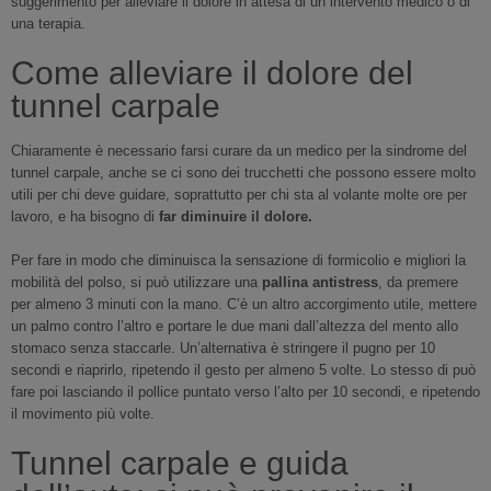
suggerimento per alleviare il dolore in attesa di un intervento medico o di
una terapia.
Come alleviare il dolore del
tunnel carpale
Chiaramente è necessario farsi curare da un medico per la sindrome del
tunnel carpale, anche se ci sono dei trucchetti che possono essere molto
utili per chi deve guidare, soprattutto per chi sta al volante molte ore per
lavoro, e ha bisogno di
far diminuire il dolore.
Per fare in modo che diminuisca la sensazione di formicolio e migliori la
mobilità del polso, si può utilizzare una
pallina antistress
, da premere
per almeno 3 minuti con la mano. C’è un altro accorgimento utile, mettere
un palmo contro l’altro e portare le due mani dall’altezza del mento allo
stomaco senza staccarle. Un’alternativa è stringere il pugno per 10
secondi e riaprirlo, ripetendo il gesto per almeno 5 volte. Lo stesso di può
fare poi lasciando il pollice puntato verso l’alto per 10 secondi, e ripetendo
il movimento più volte.
Tunnel carpale e guida