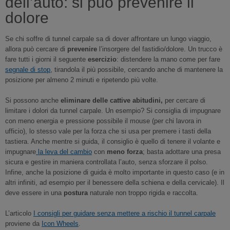
dell’auto: si può prevenire il
dolore
Se chi soffre di tunnel carpale sa di dover affrontare un lungo viaggio,
allora può cercare di
prevenire
l’insorgere del fastidio/dolore. Un trucco è
fare tutti i giorni il seguente
esercizio
: distendere la mano come per fare
segnale di stop,
tirandola il più possibile, cercando anche di mantenere la
posizione per almeno 2 minuti e ripetendo più volte.
Si possono anche
eliminare delle cattive abitudini,
per cercare di
limitare i dolori da tunnel carpale. Un esempio? Si consiglia di impugnare
con meno energia e pressione possibile il mouse (per chi lavora in
ufficio), lo stesso vale per la forza che si usa per premere i tasti della
tastiera. Anche mentre si guida, il consiglio è quello di tenere il volante e
impugnare
la leva del cambio
con
meno forza
; basta adottare una presa
sicura e gestire in maniera controllata l’auto, senza sforzare il polso.
Infine, anche la posizione di guida è molto importante in questo caso (e in
altri infiniti, ad esempio per il benessere della schiena e della cervicale). Il
deve essere in una
postura
naturale non troppo rigida e raccolta.
L’articolo
I consigli per guidare senza mettere a rischio il tunnel carpale
proviene da
Icon Wheels
.