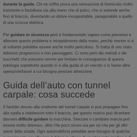
durante la guida
. Chi ne soffre prova una sensazione di formicolio molto
insistente e fastidiosa sia alla mano che al polso, che si estende anche
fino al braccio, diventando un dolore insopportabile, paragonabile a quello
di una scossa elettrica.
Per
guidare in sicurezza
però è fondamentale sapere come prevenire e
alleviare questo problema e intorpidimento della mano, perché mentre si è
al voltante potrebbe essere anche molto pericoloso. Si tratta di uno stato
doloroso progressivo e non passeggero. Ci sono però dei metodi o dei
trucchetti che possono servire per limitare le conseguenze di questa
patologia soprattutto quando si è alla guida di un veicolo o si fanno altre
operazioni/lavori a cui bisogna prestare attenzione.
Guida dell’auto con tunnel
carpale: cosa succede
Il fastidio dovuto alla sindrome del tunnel carpale si può propagare fino
alla spalla e indolenzire tutto il braccio, per questo motivo può diventare
davvero
difficile guidare
la macchina. Sterzare o cambiare marcia può
essere molto doloroso, oltre che poco sicuro sia per sé che per gli altri
utenti della strada. Ogni automobilista potrebbe aver bisogno di qualche