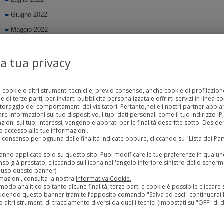
Giugno 2022
Maggio 2022
Aprile 2022
la tua privacy
Marzo 2022
Settembre 2021
Agosto 2021
a cookie o altri strumenti tecnici e, previo consenso, anche cookie di profilazione
 di terze parti, per inviarti pubblicità personalizzata e offrirti servizi in linea c
Luglio 2021
toraggio dei comportamenti dei visitatori. Pertanto,noi e i nostri partner abb
 informazioni sul tuo dispositivo. I tuoi dati personali come il tuo indirizzo IP, g
Giugno 2021
zioni sui tuoi interessi, vengono elaborati per le finalità descritte sotto. Desid
 accesso alle tue informazioni.
Maggio 2021
uo consenso per ognuna delle finalità indicate oppure, cliccando su "Lista dei Pa
Aprile 2021
rranno applicate solo su questo sito. Puoi modificare le tue preferenze in qua
so già prestato, cliccando sull'icona nell'angolo inferiore sinistro dello scherm
Marzo 2021
iuso questo banner).
mazioni, consulta la nostra
Informativa Cookie.
Febbraio 2021
modo analitico soltanto alcune finalità, terze parti e cookie è possibile cliccare s
udendo questo banner tramite l’apposito comando "Salva ed esci" continuerai l
Gennaio 2021
 altri strumenti di tracciamento diversi da quelli tecnici (impostati su "OFF" di d
Luglio 2020