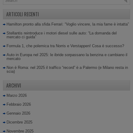
ARTICOLI RECENTI
Hamilton pronto alla sfida Ferrari: “Voglio vincere, la mia fame è intatta”
Stellantis reintroduce i motori diesel sulle auto: “La domanda del
mercato ci guida”
Formula 1, che polemica tra Norris e Verstappen! Cosa è successo?
Auto in Europa nel 2025: le ibride sorpassano la benzina e cambiano il
mercato
Non è Roma: nel 2025 il traffico “record” è a Palermo (e Milano resta in
scia)
ARCHIVI
Marzo 2026
Febbraio 2026
Gennaio 2026
Dicembre 2025
Novembre 2025