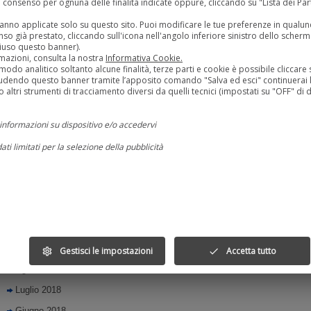
uo consenso per ognuna delle finalità indicate oppure, cliccando su "Lista dei Pa
Dicembre 2019
rranno applicate solo su questo sito. Puoi modificare le tue preferenze in qua
so già prestato, cliccando sull'icona nell'angolo inferiore sinistro dello scherm
Novembre 2019
iuso questo banner).
mazioni, consulta la nostra
Informativa Cookie.
Ottobre 2019
modo analitico soltanto alcune finalità, terze parti e cookie è possibile cliccare s
udendo questo banner tramite l’apposito comando "Salva ed esci" continuerai l
Settembre 2019
 altri strumenti di tracciamento diversi da quelli tecnici (impostati su "OFF" di d
Agosto 2019
Luglio 2019
informazioni su dispositivo e/o accedervi
Giugno 2019
dati limitati per la selezione della pubblicità
Maggio 2019
ili per la pubblicità personalizzata
Aprile 2019
profili per la selezione di pubblicità personalizzata
Marzo 2019
ili per la personalizzazione dei contenuti
Ottobre 2018
profili per la selezione di contenuti personalizzati
Settembre 2018
Gestisci le impostazioni
Accetta tutto
settings
done
e prestazioni degli annunci
Agosto 2018
 prestazioni dei contenuti
Luglio 2018
 il pubblico attraverso statistiche o la combinazione di dati provenienti da font
Giugno 2018