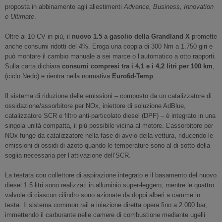
proposta in abbinamento agli allestimenti
Advance, Business, Innovation
e Ultimate
.
Oltre ai 10 CV in più, il
nuovo 1.5 a gasolio della Grandland X
promette
anche consumi ridotti del 4%. Eroga una coppia di 300 Nm a 1.750 giri e
può montare il cambio manuale a sei marce o l’automatico a otto rapporti.
Sulla carta dichiara
consumi compresi tra i 4,1 e i 4,2 litri per 100 km
,
(ciclo Nedc) e rientra nella normativa
Euro6d-Temp
.
Il sistema di riduzione delle emissioni – composto da un catalizzatore di
ossidazione/assorbitore per NOx, iniettore di soluzione AdBlue,
catalizzatore SCR e filtro anti-particolato diesel (DPF) – è integrato in una
singola unità compatta, il più possibile vicina al motore. L’assorbitore per
NOx funge da catalizzatore nella fase di avvio della vettura, riducendo le
emissioni di ossidi di azoto quando le temperature sono al di sotto della
soglia necessaria per l’attivazione dell’SCR.
La testata con collettore di aspirazione integrato e il basamento del nuovo
diesel 1.5 litri sono realizzati in alluminio super-leggero, mentre le quattro
valvole di ciascun cilindro sono azionate da doppi alberi a camme in
testa. Il sistema common rail a iniezione diretta opera fino a 2.000 bar,
immettendo il carburante nelle camere di combustione mediante ugelli