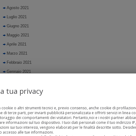
Agosto 2021
Luglio 2021
Giugno 2021
Maggio 2021
Aprile 2021
Marzo 2021
Febbraio 2021
Gennaio 2021
Luglio 2020
la tua privacy
Giugno 2020
Maggio 2020
a cookie o altri strumenti tecnici e, previo consenso, anche cookie di profilazione
Aprile 2020
 di terze parti, per inviarti pubblicità personalizzata e offrirti servizi in linea c
Marzo 2020
toraggio dei comportamenti dei visitatori. Pertanto,noi e i nostri partner abb
 informazioni sul tuo dispositivo. I tuoi dati personali come il tuo indirizzo IP, g
Febbraio 2020
zioni sui tuoi interessi, vengono elaborati per le finalità descritte sotto. Desid
 accesso alle tue informazioni.
Gennaio 2020